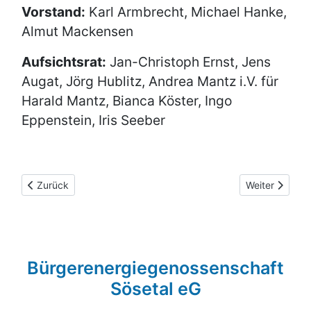
Vorstand:
Karl Armbrecht, Michael Hanke,
Almut Mackensen
Aufsichtsrat:
Jan-Christoph Ernst, Jens
Augat, Jörg Hublitz, Andrea Mantz i.V. für
Harald Mantz, Bianca Köster, Ingo
Eppenstein, Iris Seeber
Vorheriger Beitrag: Die Initiativgruppe der Bürgerenergiegeno
Nächster Beitr
Zurück
Weiter
Bürgerenergiegenossenschaft
Sösetal eG